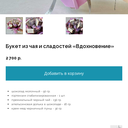
Букет из чая и сладостей «Вдохновение»
2 700
р.
Добавить в корзину
шоколад молочный - 50 гр.
гортензия стабилизированная - 1 шт.
премиальный черный чай - 130 гр.
апельсиновая долька в шоколаде - 16 гр.
крем-мед черничный пунш - 30 гр.