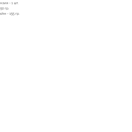
зия - 1 шт.
50 гр.
йм - 155 гр.