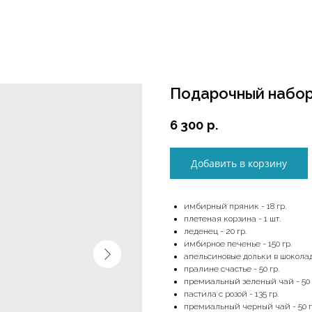
Подарочный набор
6 300
р.
Добавить в корзину
имбирный пряник - 18 гр.
плетеная корзина - 1 шт.
леденец - 20 гр.
имбирное печенье - 150 гр.
апельсиновые дольки в шоколаде
пралине счастье - 50 гр.
премиальный зеленый чай - 50 
пастила с розой - 135 гр.
премиальный черный чай - 50 г