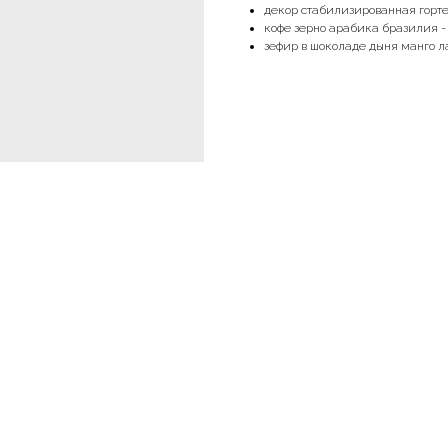
декор стабилизированная гортен
кофе зерно арабика бразилия - 
зефир в шоколаде дыня манго ла